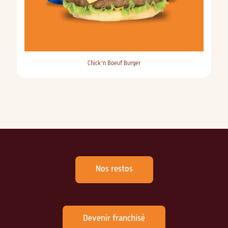
Chick’n Boeuf Burger
Nos restos
Devenir franchisé