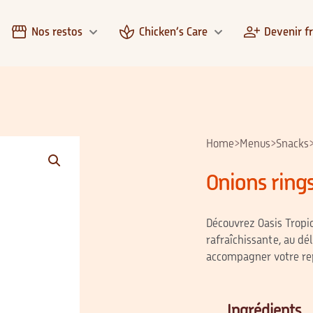
Nos restos
Chicken’s Care
Devenir f
Home
>
Menus
>
Snacks
Onions rings
Découvrez Oasis Tropic
rafraîchissante, au dé
accompagner votre re
Ingrédients