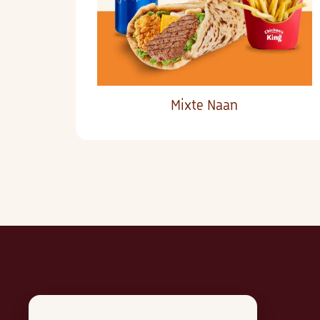
Mixte Naan
Chicken's King