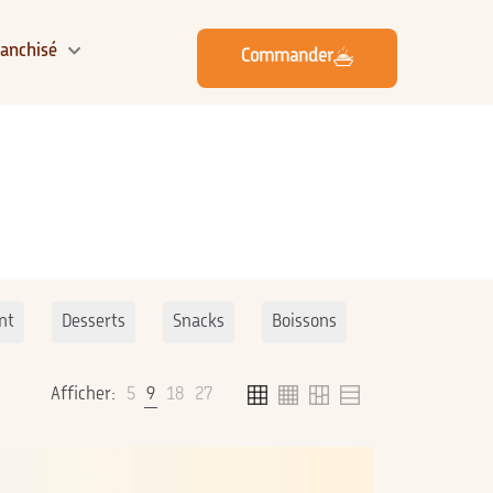
ranchisé
Commander
nt
Desserts
Snacks
Boissons
Salades
Afficher:
5
9
18
27