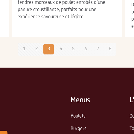
tendres morceaux de poulet enrobés d’une
:
D
panure croustillante, parfaits pour une
t
expérience savoureuse et légère.
p
e
1
2
3
4
5
6
7
8
Menus
L
Poulets
Q
Burgers
Ta