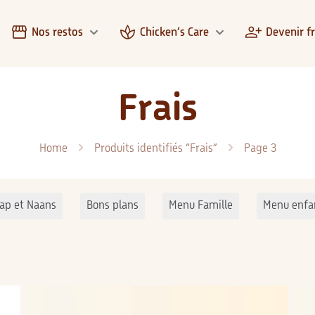
Nos restos
Chicken’s Care
Devenir f
Frais
Home
Produits identifiés “Frais”
Page 3
ap et Naans
Bons plans
Menu Famille
Menu enfa