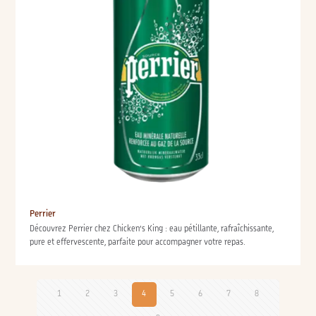
Perrier
Découvrez Perrier chez Chicken’s King : eau pétillante, rafraîchissante,
pure et effervescente, parfaite pour accompagner votre repas.
1
2
3
4
5
6
7
8