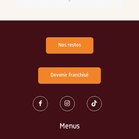
9
Nos restos
Devenir franchisé
Menus